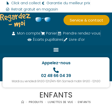
Click and collect
Garantie du meilleur prix
Retrait gratuit en magasin
Service & contact
Mon compte
Panier
Prendre rendez-vous
Écarts pupillaires
Livre d'or
Appelez-nous
02 48 66 04 39
Mardi au vendredi 9h30-12h/14h-19h Samedi matin 9h30 - 12h30
ENFANTS
>
PRODUITS
>
LUNETTES DE VUE
>
ENFANTS