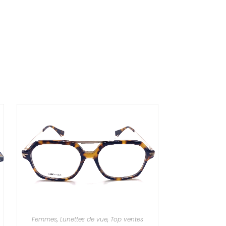
Femmes
,
Lunettes de vue
,
Top ventes