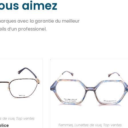
vous aimez
arques avec la garantie du meilleur
eils d’un professionel.
s de vue
,
Top ventes
Femmes
,
Lunettes de vue
,
Top ventes
olice