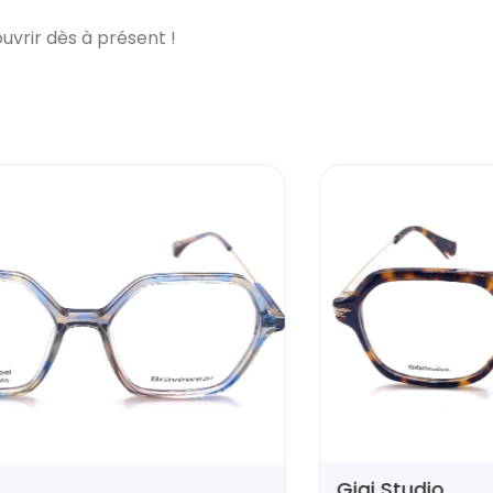
vrir dès à présent !
Hypno
N
Gigi Studio
o