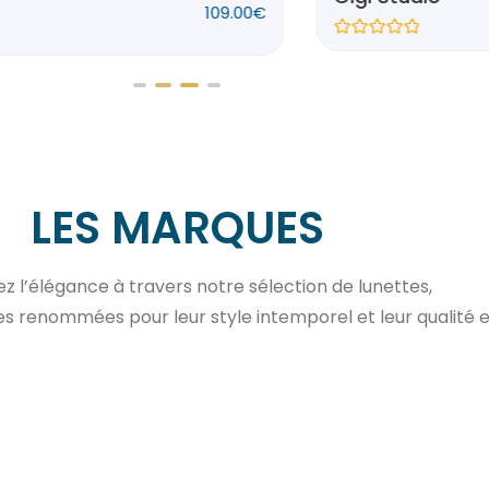
207.00
€
t
e
0
N
s
u
r
5
s
LES MARQUES
 l’élégance à travers notre sélection de lunettes,
 renommées pour leur style intemporel et leur qualité e