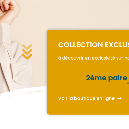
COLLECTION EXCLU
à découvrir en exclusivité sur n
2ème paire
Voir la boutique en ligne