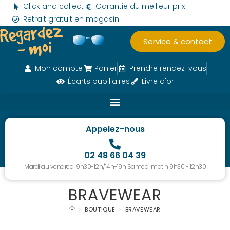
Click and collect
Garantie du meilleur prix
Retrait gratuit en magasin
Service & contact
Mon compte
Panier
Prendre rendez-vous
Écarts pupillaires
Livre d'or
Appelez-nous
02 48 66 04 39
Mardi au vendredi 9h30-12h/14h-19h Samedi matin 9h30 - 12h30
BRAVEWEAR
>
BOUTIQUE
>
BRAVEWEAR