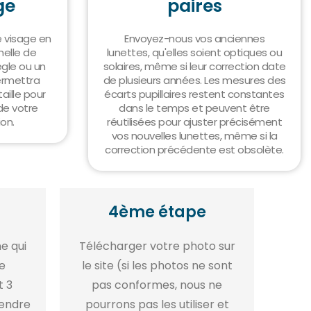
ge
paires
 visage en
Envoyez-nous vos anciennes
helle de
lunettes, qu'elles soient optiques ou
gle ou un
solaires, même si leur correction date
ermettra
de plusieurs années. Les mesures des
aille pour
écarts pupillaires restent constantes
de votre
dans le temps et peuvent être
on.
réutilisées pour ajuster précisément
vos nouvelles lunettes, même si la
correction précédente est obsolète.
4ème étape
e qui
Télécharger votre photo sur
e
le site (si les photos ne sont
t 3
pas conformes, nous ne
rendre
pourrons pas les utiliser et