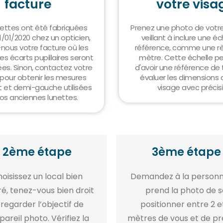
facture
votre visa
nettes ont été fabriquées
Prenez une photo de votre
1/01/2020 chez un opticien,
veillant à inclure une éc
nous votre facture où les
référence, comme une rè
s écarts pupillaires seront
mètre. Cette échelle p
es. Sinon, contactez votre
d'avoir une référence de t
 pour obtenir les mesures
évaluer les dimensions 
t et demi-gauche utilisées
visage avec précisi
os anciennes lunettes.
2ème étape
3ème étape
oisissez un local bien
Demandez à la personn
ré, tenez-vous bien droit
prend la photo de s
 regarder l’objectif de
positionner entre 2 e
pareil photo. Vérifiez la
mètres de vous et de p