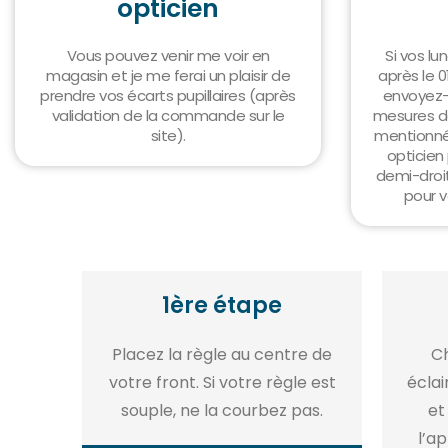
opticien
Vous pouvez venir me voir en
Si vos lu
magasin et je me ferai un plaisir de
après le 0
prendre vos écarts pupillaires (après
envoyez-
validation de la commande sur le
mesures de
site).
mentionné
opticien
demi-droi
pour v
1ère étape
Placez la règle au centre de
Ch
votre front. Si votre règle est
éclai
souple, ne la courbez pas.
et
l’ap