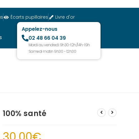
us
Écarts pupillaires
Livre d'or
Appelez-nous
s
02 48 66 04 39
Mardi au vendredi 9h30-12h/14h-19h
Samedi matin 9h30 - 12h30
100% santé
30.00
€