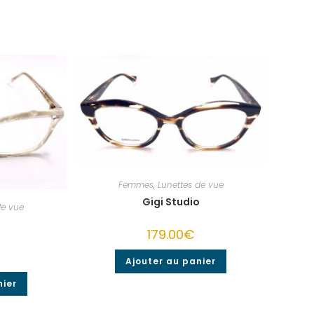
Femmes
,
Lunettes de vue
Gigi Studio
de vue
o
179.00
€
Ajouter au panier
nier