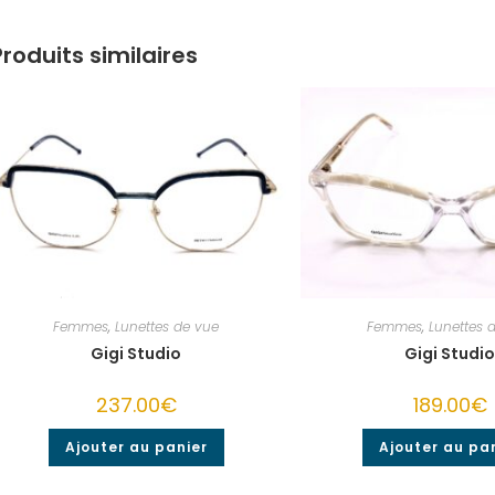
Produits similaires
Femmes
,
Lunettes de vue
Femmes
,
Lunettes 
Gigi Studio
Gigi Studi
237.00
€
189.00
€
Ajouter au panier
Ajouter au pa