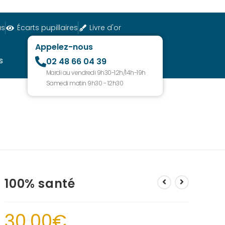
us
Écarts pupillaires
Livre d'or
Appelez-nous
s
02 48 66 04 39
Mardi au vendredi 9h30-12h/14h-19h
Samedi matin 9h30 - 12h30
100% santé
30.00
€