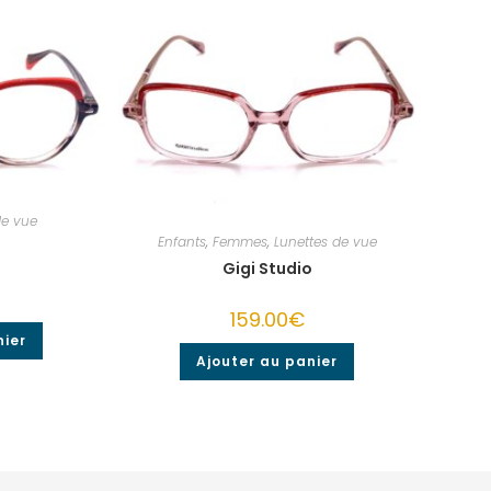
de vue
Enfants
,
Femmes
,
Lunettes de vue
o
Gigi Studio
159.00
€
nier
Ajouter au panier