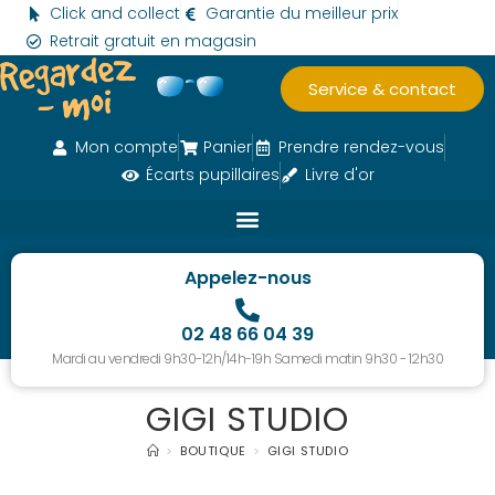
Click and collect
Garantie du meilleur prix
Retrait gratuit en magasin
Service & contact
Mon compte
Panier
Prendre rendez-vous
Écarts pupillaires
Livre d'or
Appelez-nous
02 48 66 04 39
Mardi au vendredi 9h30-12h/14h-19h Samedi matin 9h30 - 12h30
GIGI STUDIO
>
BOUTIQUE
>
GIGI STUDIO