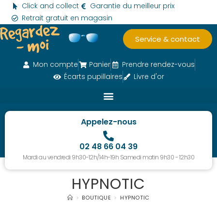
Click and collect
Garantie du meilleur prix
Retrait gratuit en magasin
Service & contact
Mon compte
Panier
Prendre rendez-vous
Écarts pupillaires
Livre d'or
Appelez-nous
02 48 66 04 39
Mardi au vendredi 9h30-12h/14h-19h Samedi matin 9h30 - 12h30
HYPNOTIC
>
BOUTIQUE
>
HYPNOTIC