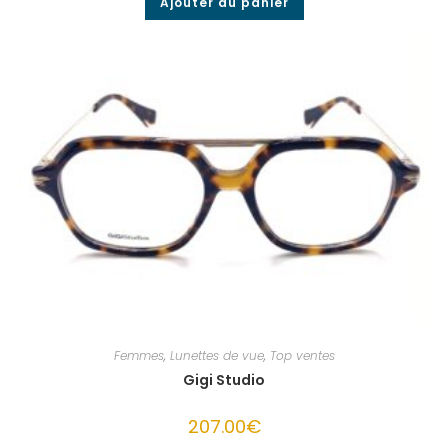
Ajouter au panier
Femmes
,
Lunettes de vue
,
Top ventes
Gigi Studio
207.00
€