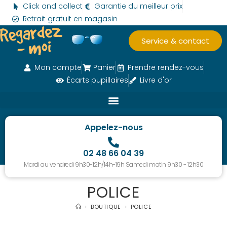
Click and collect
Garantie du meilleur prix
Retrait gratuit en magasin
Service & contact
Mon compte
Panier
Prendre rendez-vous
Écarts pupillaires
Livre d'or
Appelez-nous
02 48 66 04 39
Mardi au vendredi 9h30-12h/14h-19h Samedi matin 9h30 - 12h30
POLICE
>
BOUTIQUE
>
POLICE