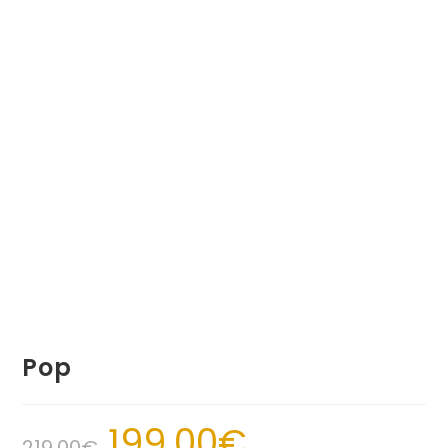
Pop
199.00
€