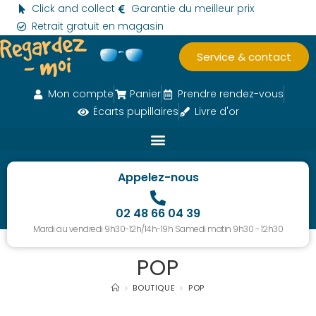
Click and collect
Garantie du meilleur prix
Retrait gratuit en magasin
Service & contact
Mon compte
Panier
Prendre rendez-vous
Écarts pupillaires
Livre d'or
Appelez-nous
02 48 66 04 39
Mardi au vendredi 9h30-12h/14h-19h Samedi matin 9h30 - 12h30
POP
>
BOUTIQUE
>
POP