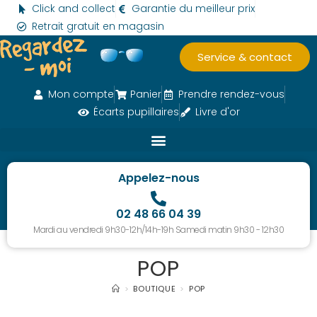
Click and collect
Garantie du meilleur prix
Retrait gratuit en magasin
Service & contact
Mon compte
Panier
Prendre rendez-vous
Écarts pupillaires
Livre d'or
Appelez-nous
02 48 66 04 39
Mardi au vendredi 9h30-12h/14h-19h Samedi matin 9h30 - 12h30
POP
>
BOUTIQUE
>
POP