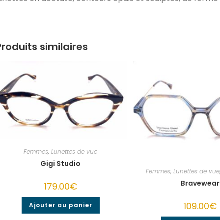
Produits similaires
Femmes
,
Lunettes de vue
Gigi Studio
Femmes
,
Lunettes de vue
Bravewear
179.00
€
109.00
€
Ajouter au panier