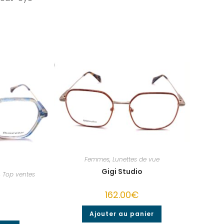
Femmes
,
Lunettes de vue
Gigi Studio
,
Top ventes
162.00
€
Ajouter au panier