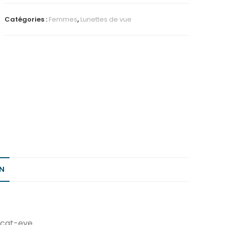
Catégories :
Femmes
,
Lunettes de vue
N
e cat-eye