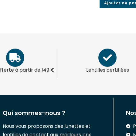
Ajouter au pa
offerte à partir de 149 €
Lentilles certifiées
Qui sommes-nous ?
Nos
Nous vous proposons des lunettes et
P
lentilles de contact aux meilleurs prix.
M