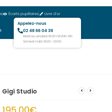
us
Écarts pupillaires
Livre d'or
Appelez-nous
s
02 48 66 04 39
Mardi au vendredi 9h30-12h/14h-19h
Samedi matin 9h30 - 12h30
Gigi Studio
195.00
€