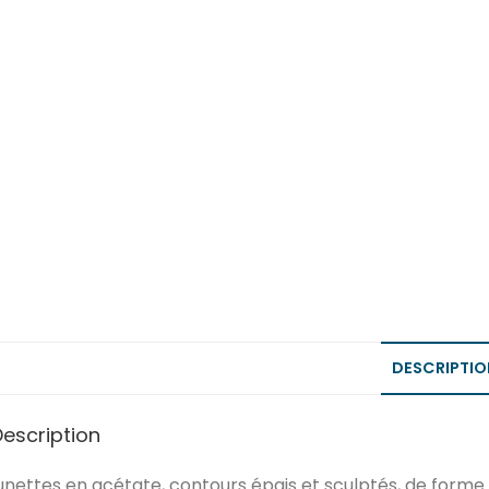
DESCRIPTIO
Description
unettes en acétate, contours épais et sculptés, de form