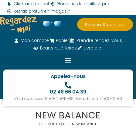
Click and collect
Garantie du meilleur prix
Retrait gratuit en magasin
Service & contact
Mon compte
Panier
Prendre rendez-vous
Écarts pupillaires
Livre d'or
Appelez-nous
02 48 66 04 39
Mardi au vendredi 9h30-12h/14h-19h Samedi matin 9h30 - 12h30
NEW BALANCE
>
BOUTIQUE
>
NEW BALANCE