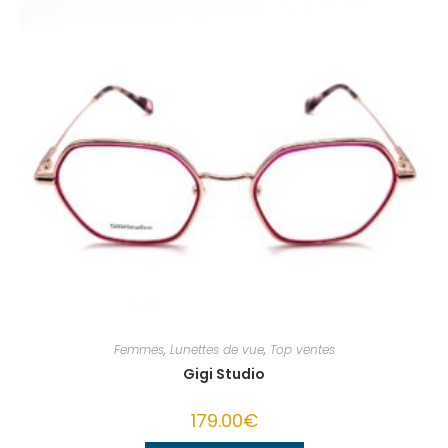
Femmes
,
Lunettes de vue
,
Top ventes
Gigi Studio
179.00
€