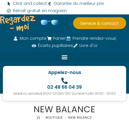
Click and collect
Garantie du meilleur prix
Retrait gratuit en magasin
Service & contact
Mon compte
Panier
Prendre rendez-vous
Écarts pupillaires
Livre d'or
Appelez-nous
02 48 66 04 39
Mardi au vendredi 9h30-12h/14h-19h Samedi matin 9h30 - 12h30
NEW BALANCE
>
BOUTIQUE
>
NEW BALANCE