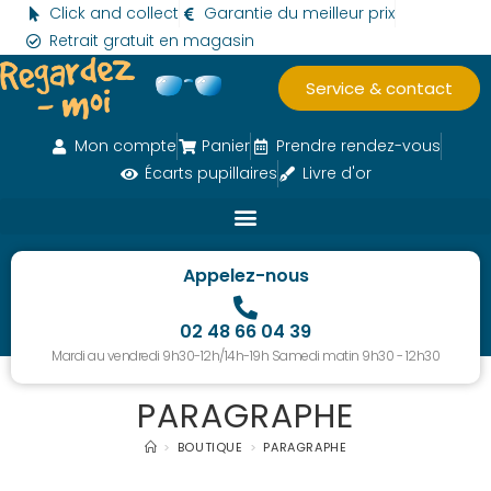
Click and collect
Garantie du meilleur prix
Retrait gratuit en magasin
Service & contact
Mon compte
Panier
Prendre rendez-vous
Écarts pupillaires
Livre d'or
Appelez-nous
02 48 66 04 39
Mardi au vendredi 9h30-12h/14h-19h Samedi matin 9h30 - 12h30
PARAGRAPHE
>
BOUTIQUE
>
PARAGRAPHE