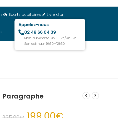
us
Écarts pupillaires
Livre d'or
Appelez-nous
s
02 48 66 04 39
Mardi au vendredi 9h30-12h/14h-19h
Samedi matin 9h30 - 12h30
Paragraphe
199.00
€
225.00
€