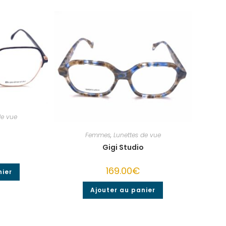
de vue
Femmes
,
Lunettes de vue
Gigi Studio
169.00
€
nier
Ajouter au panier