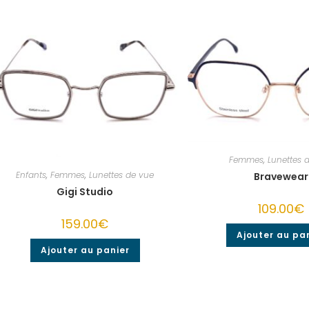
Femmes
,
Lunettes 
Enfants
,
Femmes
,
Lunettes de vue
Bravewear
Gigi Studio
109.00
€
159.00
€
Ajouter au pa
Ajouter au panier