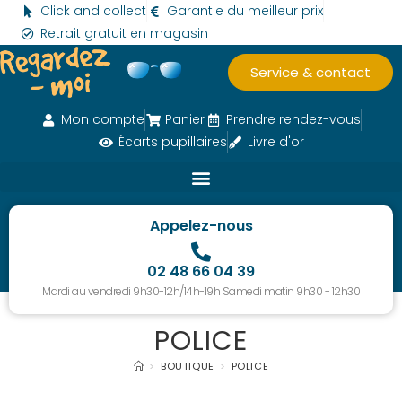
Click and collect
Garantie du meilleur prix
Retrait gratuit en magasin
Service & contact
Mon compte
Panier
Prendre rendez-vous
Écarts pupillaires
Livre d'or
Appelez-nous
02 48 66 04 39
Mardi au vendredi 9h30-12h/14h-19h Samedi matin 9h30 - 12h30
POLICE
>
BOUTIQUE
>
POLICE